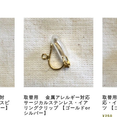
対
取替用 金属アレルギー対応
取替
スピ
サージカルステンレス・イア
応・
バー】
リングクリップ 【ゴールドor
ツ 【
シルバー】
¥250