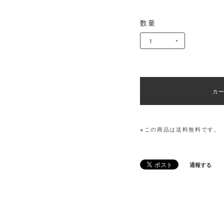
数量
カ
※この商品は
送料無料
です。
通報する