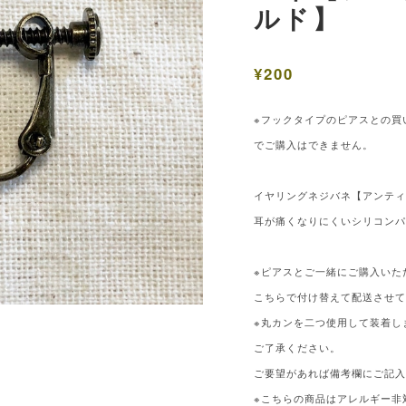
ルド】
¥200
※フックタイプのピアスとの買
でご購入はできません。
イヤリングネジバネ【アンテ
耳が痛くなりにくいシリコンパ
※ピアスとご一緒にご購入いた
こちらで付け替えて配送させ
※丸カンを二つ使用して装着し
ご了承ください。
ご要望があれば備考欄にご記
※こちらの商品はアレルギー非