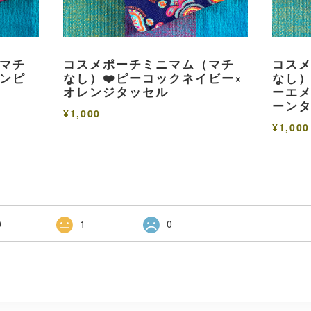
マチ
コスメポーチミニマム（マチ
コス
ーンピ
なし）❤️ピーコックネイビー×
なし）
オレンジタッセル
ーエメ
ーン
¥1,000
¥1,000
0
1
0