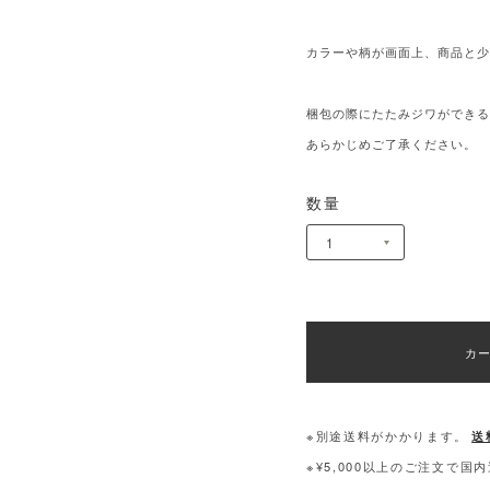
カラーや柄が画面上、商品と
梱包の際にたたみジワができ
あらかじめご了承ください。
数量
カ
※別途送料がかかります。
送
※¥5,000以上のご注文で