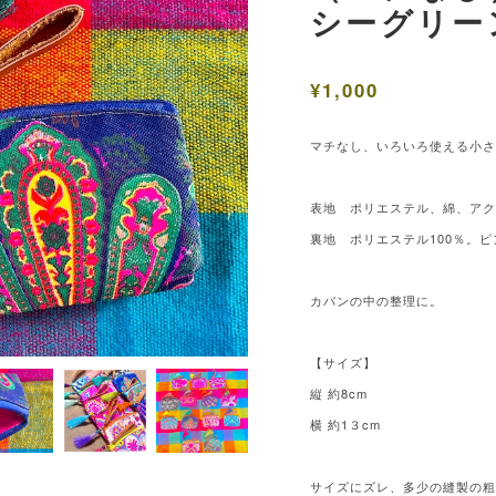
シーグリー
¥1,000
マチなし、いろいろ使える小さ
表地 ポリエステル、綿、ア
裏地 ポリエステル100％。ピ
カバンの中の整理に。
【サイズ】
縦 約8cm
横 約1３cm
サイズにズレ、多少の縫製の